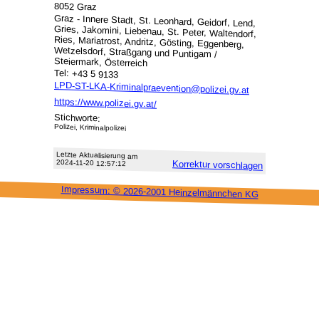
8052 Graz
Graz - Innere Stadt, St. Leonhard, Geidorf, Lend,
Gries, Jakomini, Liebenau, St. Peter, Waltendorf,
Ries, Mariatrost, Andritz, Gösting, Eggenberg,
Wetzelsdorf, Straßgang und Puntigam /
Steiermark, Österreich
Tel: +43 5 9133
LPD-ST-LKA-Kriminalpraevention@polizei.gv.at
https://www.polizei.gv.at/
Stichworte:
Polizei, Kriminalpolizei
Letzte Aktu­alisie­rung am
2024-11-20 12:57:12
Korrektur vor­schlagen
Impressum: ©
2026-2001 Heinzel­männchen KG