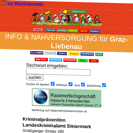
zur Bezirksauswahl
INFO & NAH­VER­SORG­UNG für
Graz-
Liebenau
Stich­wort ein­geben
:
Suche im Namen
Adresse
Text
Stich­worte
Werbung auf www.heinzelmaennchen.at
Kriminalprävention
Landeskriminalamt Steiermark
Straßganger Straße 280