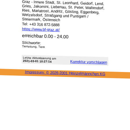
Graz - Innere Stadt, St. Leonhard, Geidorf, Lend,
Gries, Jakomini, Liebenau, St. Peter, Waltendorf,
Ries, Mariatrost, Andritz, Gösting, Eggenberg,
Wetzelsdorf, Straßgang und Puntigam /
Steiermark, Österreich
Tel: +43 316 872-5888
https://www.bf-graz.at/
erreichbar 0.00 - 24.00
Stichworte:
Tierrettung, Tiere
Letzte Aktu­alisie­rung am
2021-03-01 10:27:14
Korrektur vor­schlagen
Impressum: ©
2026-2001 Heinzel­männchen KG