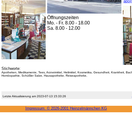
apo@
Öffnungszeiten
Mo. - Fr. 8.00 - 18.00
Sa. 8.00 - 12.00
Stichworte:
Apotheken, Medikamente, Tees, Arzneimittel, Heilmittel, Kosmetika, Gesundheit, Krankheit, Bac
Homöopathie, Schüßler Salze, Hausapotheke, Reiseapotheke,
Letzte Aktualisierung am 2023-07-13 15:33:26
Impressum: ©
2026-2001 Heinzel­männchen KG